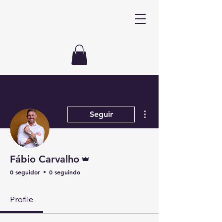
Mais ações
Seguir
Administrador
Fábio Carvalho
0 seguidor
0 seguindo
Profile