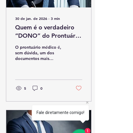
artigo visa desmistificar
a...
30 de jan. de 2026
∙
3
min
Quem é o verdadeiro
“DONO” do Prontuário
Médico?
O prontuário médico é,
sem dúvida, um dos
documentos mais
importantes na relação
entre médico, paciente e
clínica/hospital por se
tratar do documental
legal (sigiloso por
5
0
excelência) que
contempla o registro de
todo o histórico de saúde
de um paciente, incluindo
Fale diretamente comigo!
exames e procedimentos
aos quais, em algum
momento, foi submetido.
1
E é justamente pelo