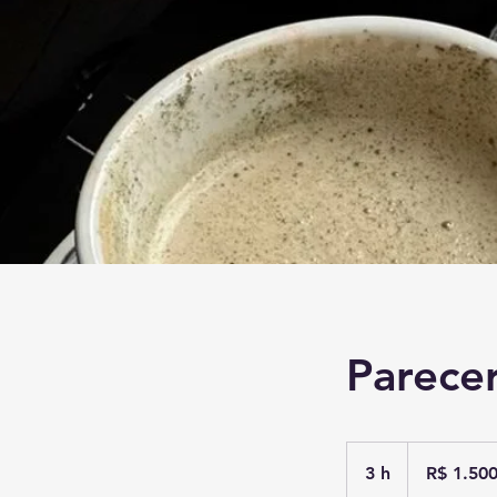
Parecer
1.500
Reais
3 h
3
R$ 1.50
brasileiros