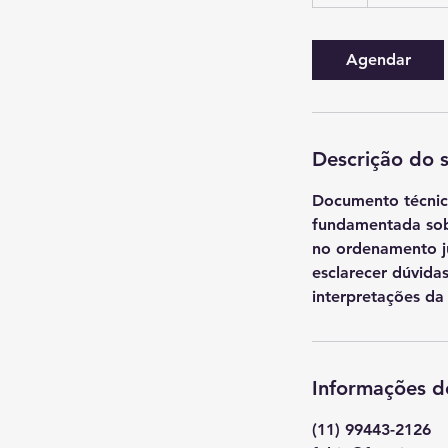
h
Agendar
Descrição do s
Documento técnico
fundamentada sobr
no ordenamento jur
esclarecer dúvida
interpretações da 
Informações d
(11) 99443-2126